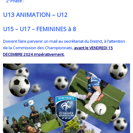
2°Phase :
U13 ANIMATION –
U12
U15 – U17 – FEMININES à 8
doivent faire parvenir un mail au secrétariat du District, à l’attention
de la Commission des Championnats,
avant le VENDREDI 15
DECEMBRE 2024 impérativement.