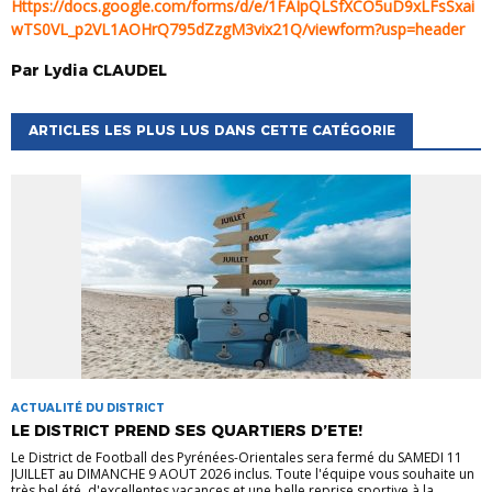
https://docs.google.com/forms/d/e/1FAIpQLSfXCO5uD9xLFsSxai
wTS0VL_p2VL1AOHrQ795dZzgM3vix21Q/viewform?usp=header
Par
Lydia
CLAUDEL
ARTICLES LES PLUS LUS DANS CETTE CATÉGORIE
ACTUALITÉ DU DISTRICT
LE DISTRICT PREND SES QUARTIERS D’ETE!
Le District de Football des Pyrénées-Orientales sera fermé du SAMEDI 11
JUILLET au DIMANCHE 9 AOUT 2026 inclus. Toute l'équipe vous souhaite un
très bel été, d'excellentes vacances et une belle reprise sportive à la