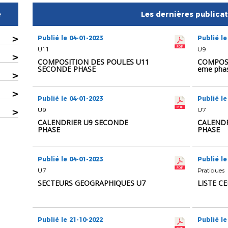
e
Les dernières publica
>
Publié le 04-01-2023
Publié le
U11
U9
>
COMPOSITION DES POULES U11
COMPOSI
SECONDE PHASE
eme pha
>
>
Publié le 04-01-2023
Publié le
>
U9
U7
CALENDRIER U9 SECONDE
CALENDR
PHASE
PHASE
Publié le 04-01-2023
Publié le
U7
Pratiques
SECTEURS GEOGRAPHIQUES U7
LISTE C
Publié le 21-10-2022
Publié le