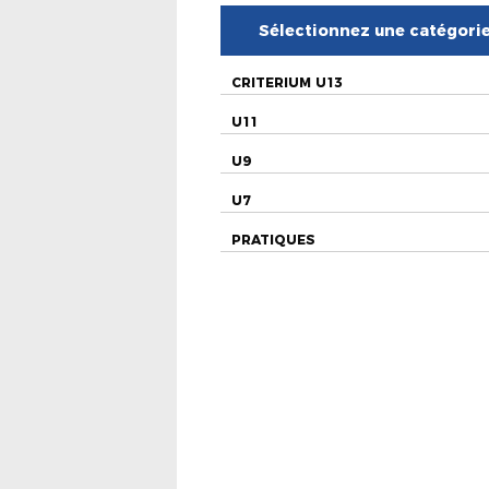
Sélectionnez une catégori
CRITERIUM U13
U11
U9
U7
PRATIQUES