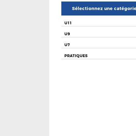
Sélectionnez une catégori
U11
U9
U7
PRATIQUES