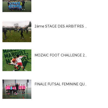
2ème STAGE DES ARBITRES OFFICIELS
MOZAIC FOOT CHALLENGE 2018 - CREDIT AGRICOLE SUD MEDITERRANEE
FINALE FUTSAL FEMININE QUALIFICATIVE POUR LA FINALE REGIONALE - SAINT NAZAIRE 4/2/18