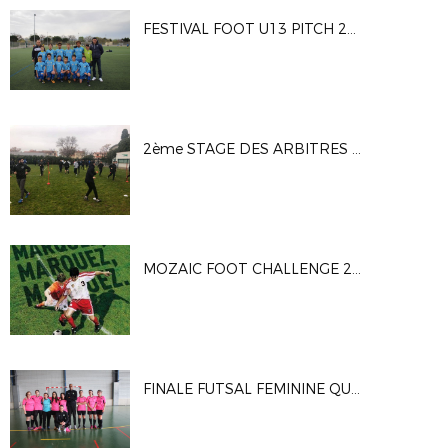
FESTIVAL FOOT U13 PITCH 2018 - FINALE DEPARTEMENTALE
2ème STAGE DES ARBITRES OFFICIELS
MOZAIC FOOT CHALLENGE 2018 - CREDIT AGRICOLE SUD MEDITERRANEE
FINALE FUTSAL FEMININE QUALIFICATIVE POUR LA FINALE REGIONALE - SAINT NAZAIRE 4/2/18